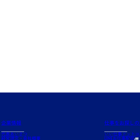
企業情報
仕事をお探しの
代表あいさつ
いい仕事ドットコ
経営理念・会社概要
LINEお仕事配信