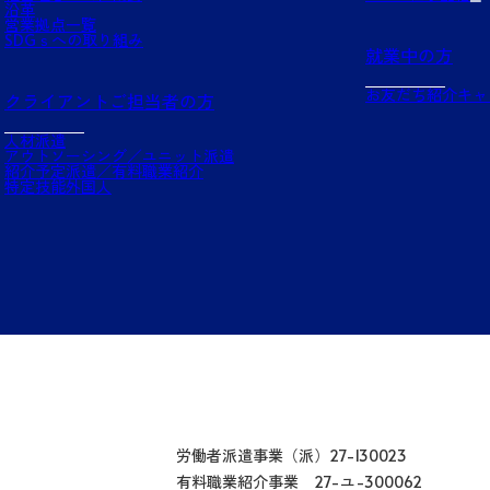
沿革
営業拠点一覧
SDGｓへの取り組み
就業中の方
お友だち紹介キャ
クライアントご担当者の方
人材派遣
アウトソーシング／ユニット派遣
紹介予定派遣／有料職業紹介
特定技能外国人
労働者派遣事業（派）27-130023
有料職業紹介事業 27-ユ-300062