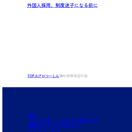
外国人採用、制度迷子になる前に
TOP
人プロつーしん
賞与戦略再設計論
TOP
人材プロオフィスからのお知らせ
WEBセミナーのお知らせ
人プロつーしん