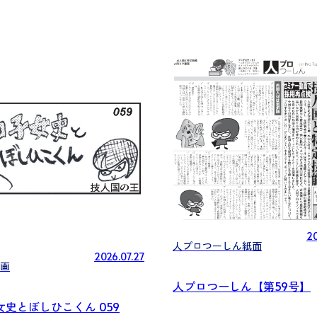
20
人プロつーしん紙面
2026.07.27
画
人プロつーしん【第59号】
女史とぼしひこくん 059