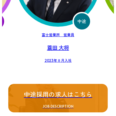
途
中途
富士営業所 営業員
蓑田 大将
2023年８月入社
中途採用の求人はこちら
JOB DESCRIPTION