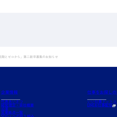
、同期とゼロから」第二新卒募集のお知らせ
企業情報
仕事をお探しの
代表あいさつ
いい仕事ドットコ
経営理念・会社概要
LINEお仕事配信
沿革
営業拠点一覧
SDGｓへの取り組み