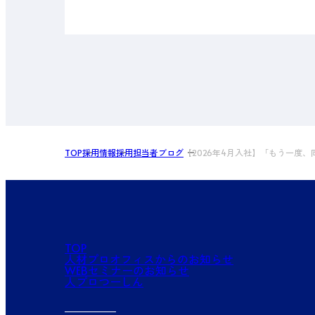
TOP
採用情報
採用担当者ブログ
【2026年4月入社】「もう一度
TOP
人材プロオフィスからのお知らせ
WEBセミナーのお知らせ
人プロつーしん