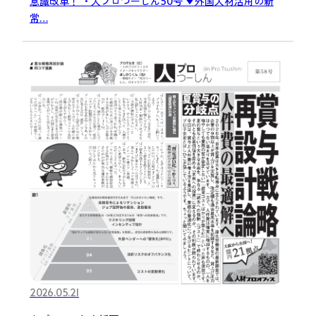
意識改革！ ・人プロつーしん50号 ▼外国人材活用の新
常…
2026.05.21