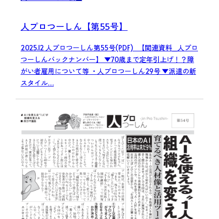
人プロつーしん【第55号】
2025.12 人プロつーしん第55号(PDF) 【関連資料_人プロ
つーしんバックナンバー】 ▼70歳まで定年引上げ！？障
がい者雇用について等 ・人プロつーしん29号 ▼派遣の新
スタイル…