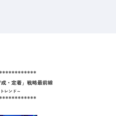
************
育成・定着」戦略最前線
トレンド～
************