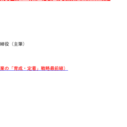
締役（主筆）
業の「育成・定着」戦略最前線）