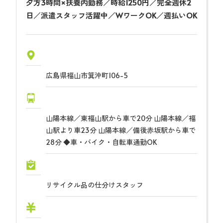
夕方3時間×扶養内勤務／時給1250円／完全週休2
日／派遣スタッフ活躍中／WワークOK／週払いOK
広島県福山市箕沖町106-5
山陽本線／東福山駅から車で20分 山陽本線／福
山駅より車23分 山陽本線／備後赤坂駅から車で
28分 ◆車・バイク・自転車通勤OK
リサイクル品の仕分けスタッフ