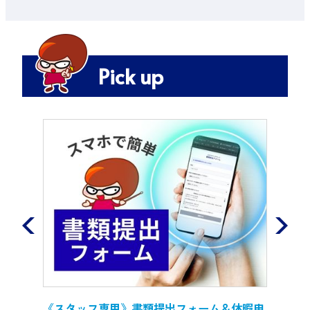
Pick up
信』ス
《スタッフ専用》書類提出フォーム＆休暇申
労働