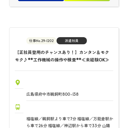
仕事No.29-1202
派遣社員
【正社員登用のチャンスあり！】カンタン＆モク
モク♪**工作機械の操作や検査**≪未経験OK≫
広島県府中市鵜飼町800-138
福塩線／鵜飼駅より車で7分 福塩線／万能倉駅か
ら車で26分 福塩線／神辺駅から車で33分 山陽