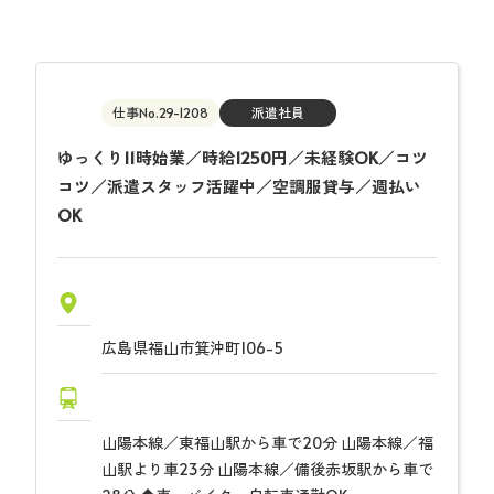
仕事No.29-1208
派遣社員
ゆっくり11時始業／時給1250円／未経験OK／コツ
コツ／派遣スタッフ活躍中／空調服貸与／週払い
OK
広島県福山市箕沖町106-5
山陽本線／東福山駅から車で20分 山陽本線／福
山駅より車23分 山陽本線／備後赤坂駅から車で