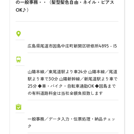
の一般事務・・（髪型髪色自由・ネイル・ピアス
OK♪）
広島県尾道市因島中庄町新開区研修所4895－15
山陽本線／東尾道駅より車24分 山陽本線／尾道
駅より車で30分 山陽新幹線／新尾道駅より車で
25分 ◆車・バイク・自転車通勤OK ◆因島まで
の有料道路料金は当社全額負担致します
一般事務／データ入力・伝票処理・納品チェッ
ク