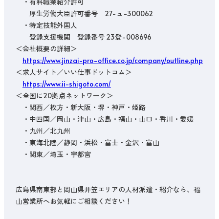
　・有料職業紹介許可　

　　厚生労働大臣許可番号　27-ュ-300062

　・特定技能外国人 

　　登録支援機関　登録番号 23登-008696

＜会社概要の詳細＞

https://www.jinzai-pro-office.co.jp/company/outline.php
＜求人サイト／いい仕事ドットコム＞

https://www.ii-shigoto.com/
＜全国に20拠点ネットワーク＞

　・関西／枚方・新大阪・堺・神戸・姫路

　・中四国／岡山・津山・広島・福山・山口・香川・愛媛

　・九州／北九州

　・東海北陸／静岡・浜松・富士・金沢・富山

　・関東／埼玉・宇都宮

広島県南東部と岡山県井笠エリアの人材派遣・紹介なら、福
山営業所へお気軽にご相談ください！