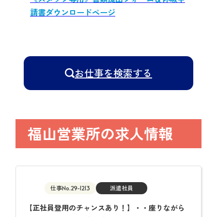
請書ダウンロードページ
開（
お仕事を検索する
福山営業所の求人情報
仕事No.29-1213
派遣社員
【正社員登用のチャンスあり！】・・座りながら