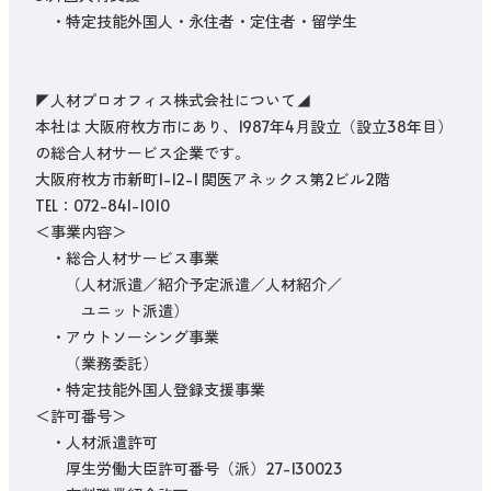
　・特定技能外国人・永住者・定住者・留学生

◤人材プロオフィス株式会社について◢

本社は 大阪府枚方市にあり、1987年4月設立（設立38年目）
の総合人材サービス企業です。

大阪府枚方市新町1-12-1 関医アネックス第2ビル2階

TEL：072-841-1010

＜事業内容＞

　・総合人材サービス事業

　　（人材派遣／紹介予定派遣／人材紹介／

　　　ユニット派遣）

　・アウトソーシング事業

　　（業務委託）

　・特定技能外国人登録支援事業

＜許可番号＞

　・人材派遣許可　

　　厚生労働大臣許可番号（派）27-130023
